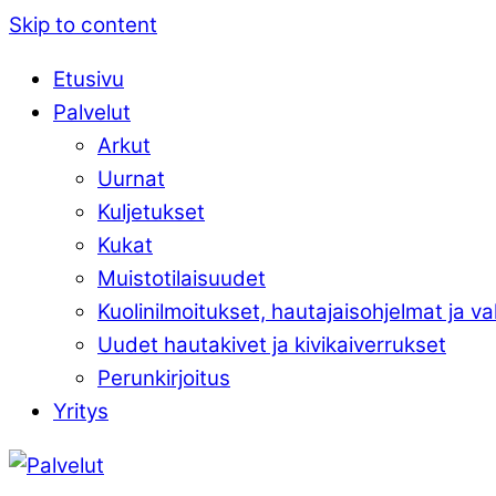
Skip to content
Etusivu
Palvelut
Arkut
Uurnat
Kuljetukset
Kukat
Muistotilaisuudet
Kuolinilmoitukset, hautajaisohjelmat ja v
Uudet hautakivet ja kivikaiverrukset
Perunkirjoitus
Yritys