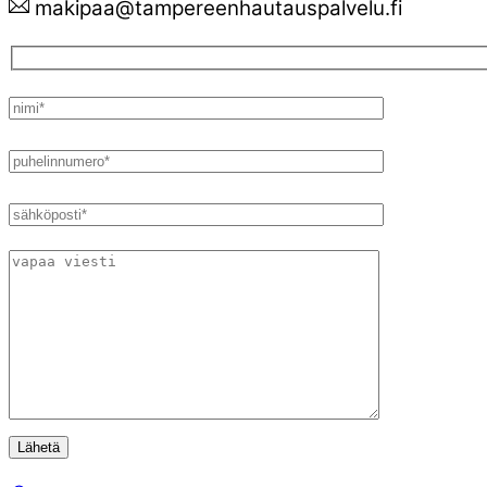
makipaa@tampereenhautauspalvelu.fi