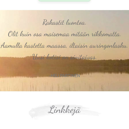
Rakastit luontoa.
Olit kuin osa maisemaa mitään rikkomatta.
Aamulla kastetta maassa, iltaisin auringonlasku.
Uusi kotisi on sinitaivas.
-HELI PARTINEN
Linkkejä