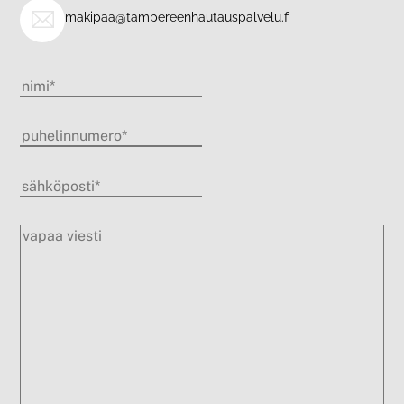
makipaa@tampereenhautauspalvelu.fi