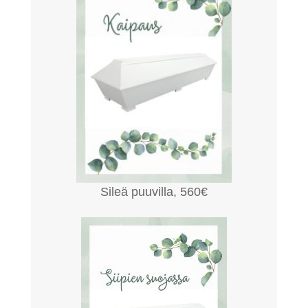
Sileä puuvilla, 560€